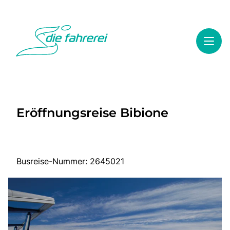
Toggl
Reisethemen
Eröffnungsreise Bibione
Toggl
Highlights
Toggl
Service
Toggl
Kontakt
Busreise-Nummer: 2645021
Start
Busreisen