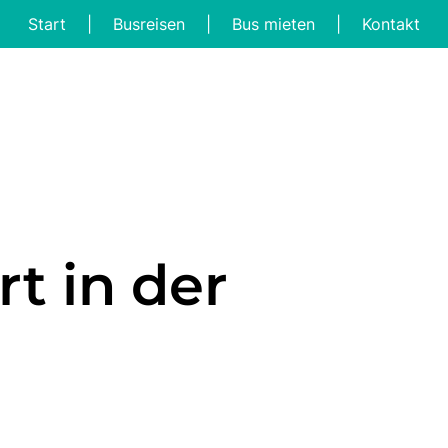
Start
|
Busreisen
|
Bus mieten
|
Kontakt
t in der