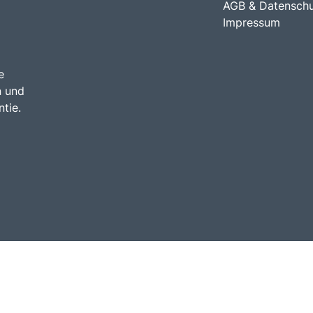
AGB & Datensch
Impressum
e
n und
tie.
bus dich weg!
.