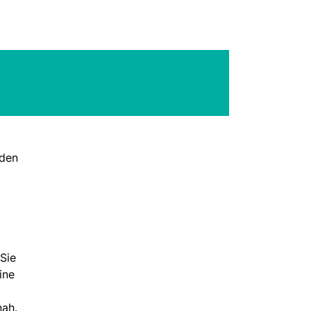
nden
Sie
ine
nah.