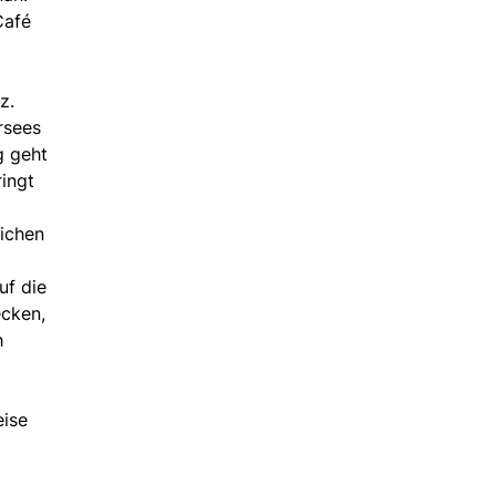
Café
z.
rsees
g geht
ringt
lichen
uf die
ecken,
h
eise