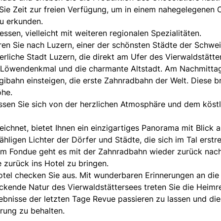
e Zeit zur freien Verfügung, um in einem nahegelegenen 
u erkunden.
en, vielleicht mit weiteren regionalen Spezialitäten.
en Sie nach Luzern, einer der schönsten Städte der Schwei
erliche Stadt Luzern, die direkt am Ufer des Vierwaldstätte
as Löwendenkmal und die charmante Altstadt. Am Nachmitta
Rigibahn einsteigen, die erste Zahnradbahn der Welt. Diese b
öhe.
ssen Sie sich von der herzlichen Atmosphäre und dem köst
eichnet, bietet Ihnen ein einzigartiges Panorama mit Blick a
ligen Lichter der Dörfer und Städte, die sich im Tal erstr
dem Fondue geht es mit der Zahnradbahn wieder zurück nac
e zurück ins Hotel zu bringen.
tel checken Sie aus. Mit wunderbaren Erinnerungen an die
uckende Natur des Vierwaldstättersees treten Sie die Heimr
lebnisse der letzten Tage Revue passieren zu lassen und die
erung zu behalten.