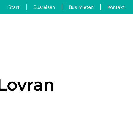
Start
|
Busreisen
|
Bus mieten
|
Kontakt
Lovran