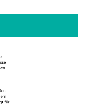
el
isse
ben
ßen.
dern
gt für