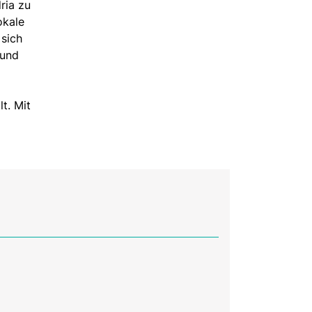
ria zu
okale
 sich
 und
t. Mit