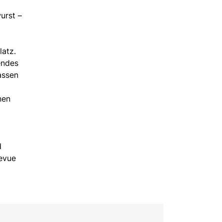
urst –
atz.
endes
assen
nen
d
Revue