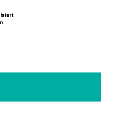
istert
em