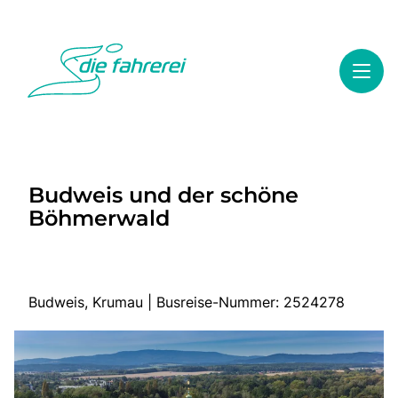
Toggl
Reisethemen
Budweis und der schöne
Toggl
Highlights
Böhmerwald
Toggl
Service
Toggl
Kontakt
Budweis, Krumau | Busreise-Nummer: 2524278
Start
Busreisen