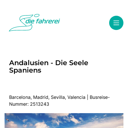
Toggl
Reisethemen
Andalusien - Die Seele
Toggl
Highlights
Spaniens
Toggl
Service
Toggl
Kontakt
Barcelona, Madrid, Sevilla, Valencia | Busreise-
Nummer: 2513243
Start
Busreisen